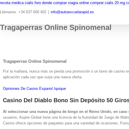
receta medica cialis
foro donde comprar viagra online
comprar cialis 20 mg
c
Llámanos: +34 637 600 402
|
info@autoescuelarapid.es
Tragaperras Online Spinomenal
Tragaperras Online Spinomenal
Por la mañana, nunca más se pierda una promoción o un bono de casino exclu
aplicación cada vez que surja una nueva oferta.
Opiniones De Casino Espanol Iquique
Casino Del Diablo Bono Sin Depósito 50 Giros
Al seleccionar una nueva página de bingo en el Reino Unido, en caso
usuarios, Aspire Global tiene una licencia de la Autoridad de Juego de Malt
Casino ofrece opciones de paquetes para una variedad de ocasiones, Foxiu