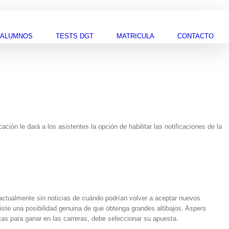
ALUMNOS
TESTS DGT
MATRÍCULA
CONTACTO
n le dará a los asistentes la opción de habilitar las notificaciones de la
actualmente sin noticias de cuándo podrían volver a aceptar nuevos
xiste una posibilidad genuina de que obtenga grandes altibajos. Aspers
s para ganar en las carreras, debe seleccionar su apuesta.