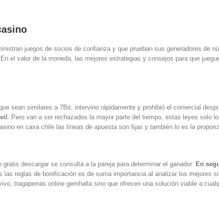
casino
nistran juegos de socios de confianza y que prueban sus generadores de núm
 En el valor de la moneda, las mejores estrategias y consejos para que juegu
que sean similares a 7Bit, intervino rápidamente y prohibió el comercial desp
vil.
Pero van a ser rechazados la mayor parte del tiempo, estas leyes solo l
asino en casa chile las líneas de apuesta son fijas y también lo es la propo
ratis descargar se consulta a la pareja para determinar el ganador.
En segu
 las reglas de bonificación es de suma importancia al analizar los mejores s
ivo, tragaperras online gemhalla sino que ofrecen una solución viable a cualq