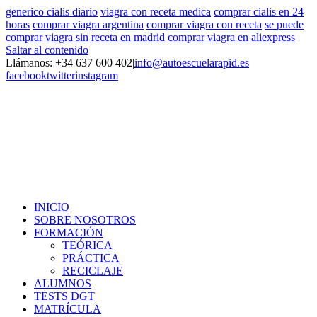
generico cialis diario
viagra con receta medica
comprar cialis en 24
horas
comprar viagra argentina
comprar viagra con receta
se puede
comprar viagra sin receta en madrid
comprar viagra en aliexpress
Saltar al contenido
Llámanos: +34 637 600 402
|
info@autoescuelarapid.es
facebook
twitter
instagram
INICIO
SOBRE NOSOTROS
FORMACIÓN
TEÓRICA
PRÁCTICA
RECICLAJE
ALUMNOS
TESTS DGT
MATRÍCULA