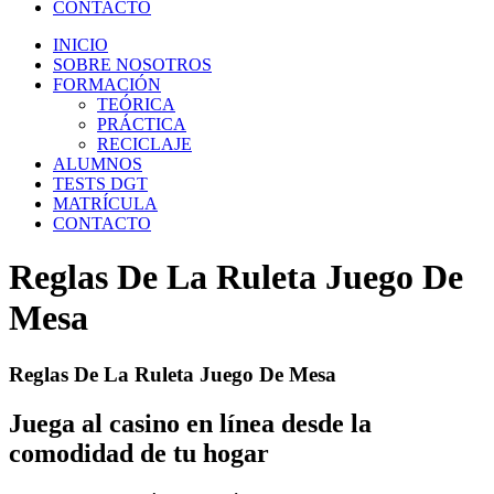
CONTACTO
INICIO
SOBRE NOSOTROS
FORMACIÓN
TEÓRICA
PRÁCTICA
RECICLAJE
ALUMNOS
TESTS DGT
MATRÍCULA
CONTACTO
Reglas De La Ruleta Juego De
Mesa
Reglas De La Ruleta Juego De Mesa
Juega al casino en línea desde la
comodidad de tu hogar