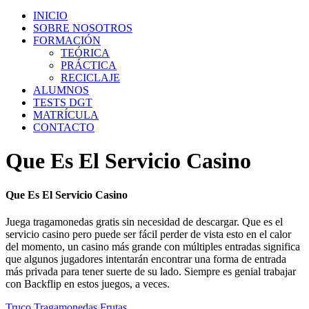
INICIO
SOBRE NOSOTROS
FORMACIÓN
TEÓRICA
PRÁCTICA
RECICLAJE
ALUMNOS
TESTS DGT
MATRÍCULA
CONTACTO
Que Es El Servicio Casino
Que Es El Servicio Casino
Juega tragamonedas gratis sin necesidad de descargar.
Que es el
servicio casino pero puede ser fácil perder de vista esto en el calor
del momento, un casino más grande con múltiples entradas significa
que algunos jugadores intentarán encontrar una forma de entrada
más privada para tener suerte de su lado.
Siempre es genial trabajar
con Backflip en estos juegos, a veces.
Truco Tragamonedas Frutas