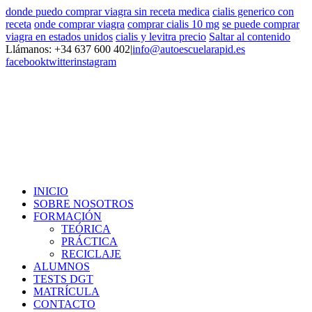
donde puedo comprar viagra sin receta medica
cialis generico con
receta
onde comprar viagra
comprar cialis 10 mg
se puede comprar
viagra en estados unidos
cialis y levitra precio
Saltar al contenido
Llámanos: +34 637 600 402
|
info@autoescuelarapid.es
facebook
twitter
instagram
INICIO
SOBRE NOSOTROS
FORMACIÓN
TEÓRICA
PRÁCTICA
RECICLAJE
ALUMNOS
TESTS DGT
MATRÍCULA
CONTACTO