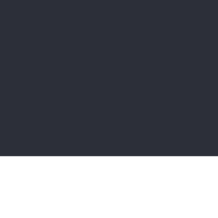
Nunca Toc