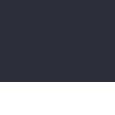
a Jackpot C