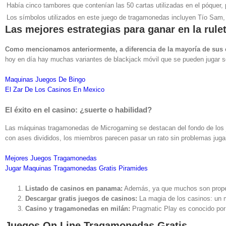
Había cinco tambores que contenían las 50 cartas utilizadas en el póquer, 
Los símbolos utilizados en este juego de tragamonedas incluyen Tío Sam, s
Las mejores estrategias para ganar en la rule
Como mencionamos anteriormente, a diferencia de la mayoría de sus
hoy en día hay muchas variantes de blackjack móvil que se pueden jugar s
Maquinas Juegos De Bingo
El Zar De Los Casinos En Mexico
El éxito en el casino: ¿suerte o habilidad?
Las máquinas tragamonedas de Microgaming se destacan del fondo de los ju
con ases divididos, los miembros parecen pasar un rato sin problemas juga
Mejores Juegos Tragamonedas
Jugar Maquinas Tragamonedas Gratis Piramides
Listado de casinos en panama:
Además, ya que muchos son propens
Descargar gratis juegos de casinos:
La magia de los casinos: un 
Casino y tragamonedas en milán:
Pragmatic Play es conocido por 
Juegos On Line Tragamonedas Gratis