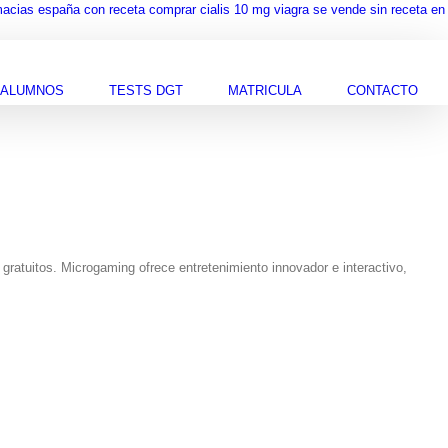
rmacias españa con receta
comprar cialis 10 mg
viagra se vende sin receta en
ALUMNOS
TESTS DGT
MATRÍCULA
CONTACTO
 gratuitos. Microgaming ofrece entretenimiento innovador e interactivo,