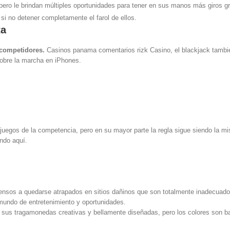
pero le brindan múltiples oportunidades para tener en sus manos más giros gr
i no detener completamente el farol de ellos.
ta
 competidores.
Casinos panama comentarios rizk Casino, el blackjack tambié
obre la marcha en iPhones.
egos de la competencia, pero en su mayor parte la regla sigue siendo la mis
ndo aquí.
os a quedarse atrapados en sitios dañinos que son totalmente inadecuados
mundo de entretenimiento y oportunidades.
sus tragamonedas creativas y bellamente diseñadas, pero los colores son ba