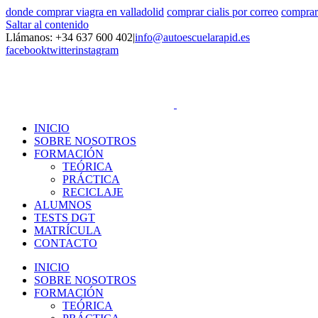
donde comprar viagra en valladolid
comprar cialis por correo
comprar
Saltar al contenido
Llámanos: +34 637 600 402
|
info@autoescuelarapid.es
facebook
twitter
instagram
INICIO
SOBRE NOSOTROS
FORMACIÓN
TEÓRICA
PRÁCTICA
RECICLAJE
ALUMNOS
TESTS DGT
MATRÍCULA
CONTACTO
INICIO
SOBRE NOSOTROS
FORMACIÓN
TEÓRICA