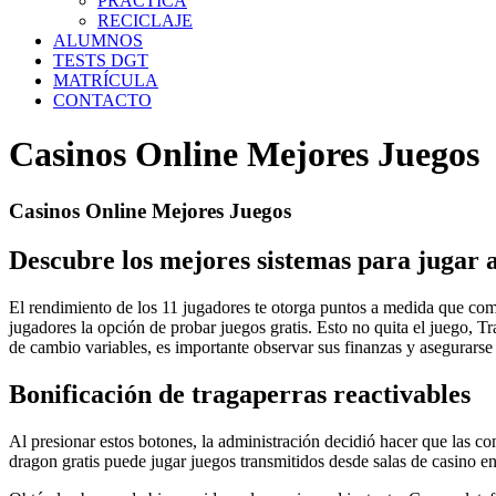
PRÁCTICA
RECICLAJE
ALUMNOS
TESTS DGT
MATRÍCULA
CONTACTO
Casinos Online Mejores Juegos
Casinos Online Mejores Juegos
Descubre los mejores sistemas para jugar a 
El rendimiento de los 11 jugadores te otorga puntos a medida que comie
jugadores la opción de probar juegos gratis. Esto no quita el juego, 
de cambio variables, es importante observar sus finanzas y asegurarse
Bonificación de tragaperras reactivables
Al presionar estos botones, la administración decidió hacer que las c
dragon gratis puede jugar juegos transmitidos desde salas de casino en