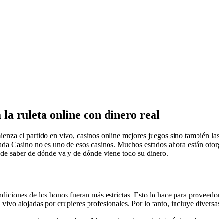
la ruleta online con dinero real
nza el partido en vivo, casinos online mejores juegos sino también las 
Trada Casino no es uno de esos casinos. Muchos estados ahora están otor
 de saber de dónde va y de dónde viene todo su dinero.
ondiciones de los bonos fueran más estrictas. Esto lo hace para provee
 vivo alojadas por crupieres profesionales. Por lo tanto, incluye diversa