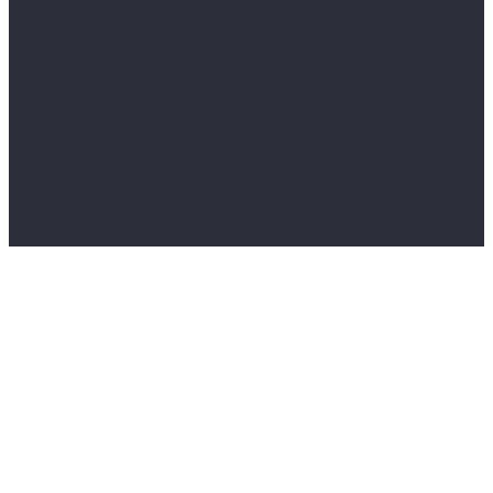
Casinos De
Dinero
Casinos De
Dinero