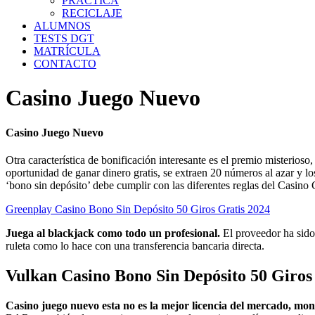
PRÁCTICA
RECICLAJE
ALUMNOS
TESTS DGT
MATRÍCULA
CONTACTO
Casino Juego Nuevo
Casino Juego Nuevo
Otra característica de bonificación interesante es el premio misterio
oportunidad de ganar dinero gratis, se extraen 20 números al azar y 
‘bono sin depósito’ debe cumplir con las diferentes reglas del Casino
Greenplay Casino Bono Sin Depósito 50 Giros Gratis 2024
Juega al blackjack como todo un profesional.
El proveedor ha sido
ruleta como lo hace con una transferencia bancaria directa.
Vulkan Casino Bono Sin Depósito 50 Giros
Casino juego nuevo esta no es la mejor licencia del mercado, mo