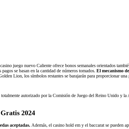
so, casino juego nuevo Caliente ofrece bonos semanales orientados tamb
los pagos se basan en la cantidad de números tomados.
El mecanismo de l
 Golden Lion, los símbolos restantes se barajarán para proporcionar una
 totalmente autorizado por la Comisión de Juego del Reino Unido y la A
 Gratis 2024
nedas aceptadas.
Además, el casino hold em y el baccarat se pueden ap