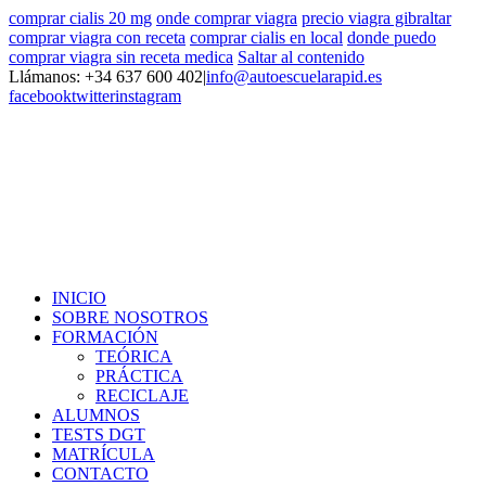
comprar cialis 20 mg
onde comprar viagra
precio viagra gibraltar
comprar viagra con receta
comprar cialis en local
donde puedo
comprar viagra sin receta medica
Saltar al contenido
Llámanos: +34 637 600 402
|
info@autoescuelarapid.es
facebook
twitter
instagram
INICIO
SOBRE NOSOTROS
FORMACIÓN
TEÓRICA
PRÁCTICA
RECICLAJE
ALUMNOS
TESTS DGT
MATRÍCULA
CONTACTO